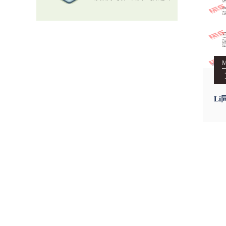
测
Li同