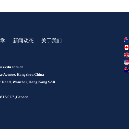
留学
新闻动态
关于我们
ies-edu.com.cn
Lake Avenue, Hangzhou,China
our Road, Wanchai, Hong Kong SAR
, M1S 0L7 ,Canada