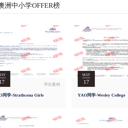
澳洲中小学OFFER榜
MAY
MAY
17
17
学生案例
O同学-Strathcona Girls
YAO同学-Wesley College
ammar School