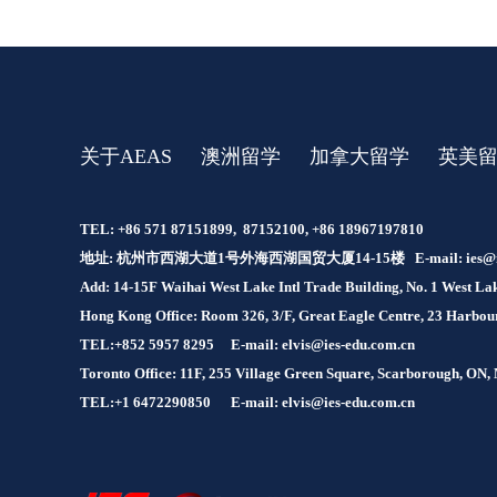
关于AEAS
澳洲留学
加拿大留学
英美
TEL: +86 571 87151899, 87152100, +86 18967197810
地址: 杭州市西湖大道1号外海西湖国贸大厦14-15楼 E-mail:
ies@
Add: 14-15F Waihai West Lake Intl Trade Building, No. 1 West 
Hong Kong Office: Room 326, 3/F, Great Eagle Centre, 23 Harb
TEL:+852 5957 8295
E-mail: elvis@ies-edu.com.cn
Toronto Office: 11F, 255 Village Green Square, Scarborough, ON
TEL:+1 6472290850
E-mail: elvis@ies-edu.com.cn