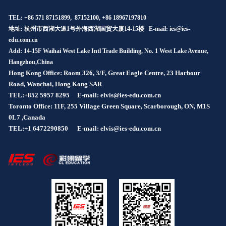
TEL: +86 571 87151899, 87152100, +86 18967197810
地址: 杭州市西湖大道1号外海西湖国贸大厦14-15楼 E-mail:
ies@ies-
edu.com.cn
Add: 14-15F Waihai West Lake Intl Trade Building, No. 1 West Lake Avenue,
Hangzhou,China
Hong Kong Office: Room 326, 3/F, Great Eagle Centre, 23 Harbour
Road, Wanchai, Hong Kong SAR
TEL:+852 5957 8295
E-mail: elvis@ies-edu.com.cn
Toronto Office: 11F, 255 Village Green Square, Scarborough, ON, M1S
0L7 ,Canada
TEL:+1 6472290850
E-mail: elvis@ies-edu.com.cn