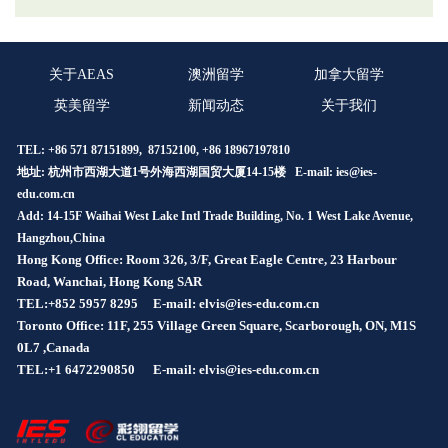
关于AEAS
澳洲留学
加拿大留学
英美留学
新闻动态
关于我们
TEL: +86 571 87151899, 87152100, +86 18967197810
地址: 杭州市西湖大道1号外海西湖国贸大厦14-15楼 E-mail:
ies@ies-
edu.com.cn
Add: 14-15F Waihai West Lake Intl Trade Building, No. 1 West Lake Avenue,
Hangzhou,China
Hong Kong Office: Room 326, 3/F, Great Eagle Centre, 23 Harbour
Road, Wanchai, Hong Kong SAR
TEL:+852 5957 8295
E-mail: elvis@ies-edu.com.cn
Toronto Office: 11F, 255 Village Green Square, Scarborough, ON, M1S
0L7 ,Canada
TEL:+1 6472290850
E-mail: elvis@ies-edu.com.cn